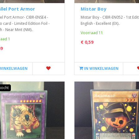
llel Port Armor
Mistar Boy
lel Port Armor- CIBR-ENSE4 -
Mistar Boy - CIBR-EN052 - 1st Edit
 card - Limited Edition Foil -
English - Excellent (EX)..
h - Near Mint (NM)..
Voorraad 11
aad 1
€ 0,59
69
 WINKELWAGEN
IN WINKELWAGEN
kocht