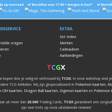
ds op voorraad
Bestellen voor 17:00 = morgen in huis*
Bestel
ENSERVICE
EXTRA
Set Index
telde vragen
Merken
neren
Cadeaubon
p
Aanbiedingen
T
C
G
X
e kopen doe je veilig en vertrouwd bij
TCGX
. In onze webshop vind je
Pokemon kaarten
Ma
dere TCG Artikelen. Wij zijn gespecialiseerd in
,
i-Oh! kaarten
Dragon Ball kaarten
Digimon kaarten
Pokemon 
,
,
en
aat uit meer dan
20.000
Trading Cards,
TCGX
garandeert een zorgvul
zijn zeer trots op onze uitstekende reviews!