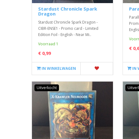
Stardust Chronicle Spark
Para
Dragon
Paral
Stardust Chronicle Spark Dragon -
Promo
CIBR-ENSE1 - Promo card - Limited
Englis
Edition Foil - English - Near Mi..
Voorr
Voorraad 1
€ 0,
€ 0,99
IN WINKELWAGEN
IN
Uitverkocht
Uitver