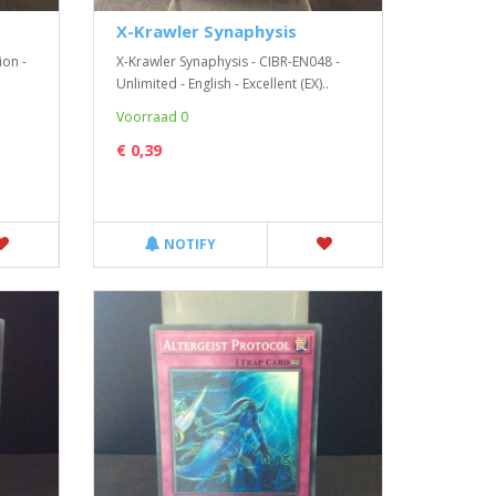
X-Krawler Synaphysis
ion -
X-Krawler Synaphysis - CIBR-EN048 -
Unlimited - English - Excellent (EX)..
Voorraad 0
€ 0,39
NOTIFY