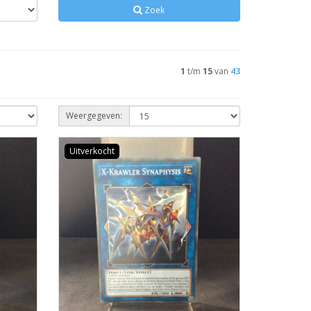
Zoek
1
t/m
15
van
43
Weergegeven:
Uitverkocht