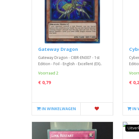
Gateway Dragon
Cyb
Gateway Dragon - CIBR-EN007 - 1st
Cyber
Edition - Foil - English - Excellent (EX)..
Editio
Voorraad 2
Voorr
€ 0,79
€ 0,
IN WINKELWAGEN
IN
Uitver