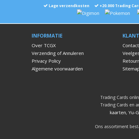
Lage verzendkosten
+
20.000
Trading Car
INFORMATIE
KLANT
Over TCGX
Contact
Verzending of Annuleren
Veelges
Privacy Policy
Retour
Algemene voorwaarden
Sitema
Trading Cards onlin
Trading Cards en an
kaarten
Yu-G
,
Ons assortiment best