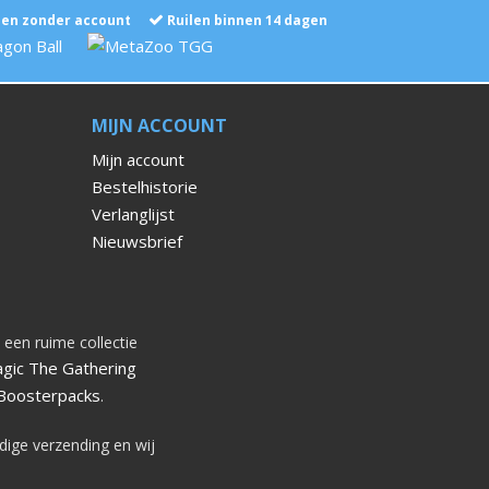
len zonder account
Ruilen binnen 14 dagen
MIJN ACCOUNT
Mijn account
Bestelhistorie
Verlanglijst
Nieuwsbrief
 een ruime collectie
gic The Gathering
Boosterpacks
.
dige verzending en wij