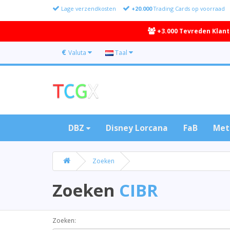
Lage verzendkosten
+20.000
Trading Cards op voorraad
+3.000 Tevreden Klan
€
Valuta
Taal
DBZ
Disney Lorcana
FaB
Met
Zoeken
Zoeken
CIBR
Zoeken: