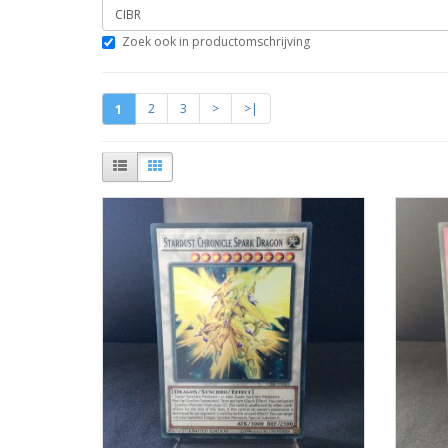
Zoek ook in productomschrijving
1
2
3
>
>|