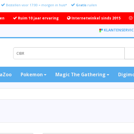
Bestellen voor 17:00 = morgen in huis*
Gratis
ruilen
ten
Ruim 10 jaar ervaring
Internetwinkel sinds 2015
KLANTENSERVIC
aZoo
Pokemon
Magic The Gathering
Digim