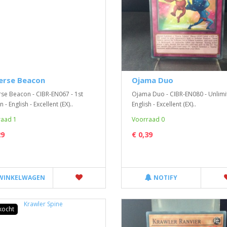
erse Beacon
Ojama Duo
se Beacon - CIBR-EN067 - 1st
Ojama Duo - CIBR-EN080 - Unlimi
n - English - Excellent (EX)..
English - Excellent (EX)..
aad 1
Voorraad 0
29
€ 0,39
 WINKELWAGEN
NOTIFY
kocht