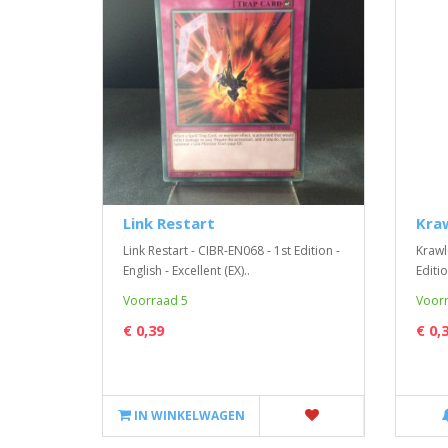
Link Restart
Kraw
Link Restart - CIBR-EN068 - 1st Edition -
Krawl
English - Excellent (EX)..
Editio
Voorraad 5
Voorr
€ 0,39
€ 0,
IN WINKELWAGEN