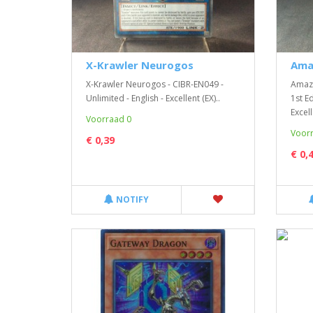
X-Krawler Neurogos
Ama
X-Krawler Neurogos - CIBR-EN049 -
Amazo
Unlimited - English - Excellent (EX)..
1st Ed
Excell
Voorraad 0
Voorr
€ 0,39
€ 0,
NOTIFY