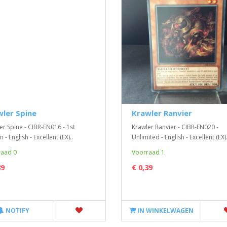
ler Spine
Krawler Ranvier
er Spine - CIBR-EN016 - 1st
Krawler Ranvier - CIBR-EN020 -
n - English - Excellent (EX)..
Unlimited - English - Excellent (EX).
aad 0
Voorraad 1
39
€ 0,39
NOTIFY
IN WINKELWAGEN