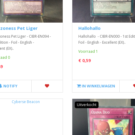
zoness Pet Liger
Hallohallo
ness Pet Liger - CIBR-EN094 -
Hallohallo - CIBR-EN000 - 1st Edit
ition - Foil - English -
Foil - English - Excellent (EX)..
ent (EX)..
Voorraad 1
aad 0
€ 0,59
49
NOTIFY
IN WINKELWAGEN
Uitverkocht