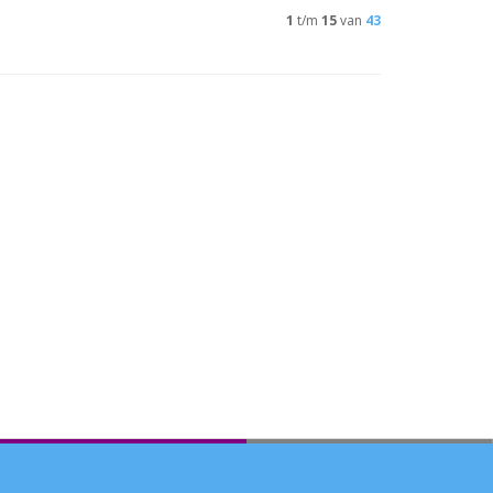
1
t/m
15
van
43