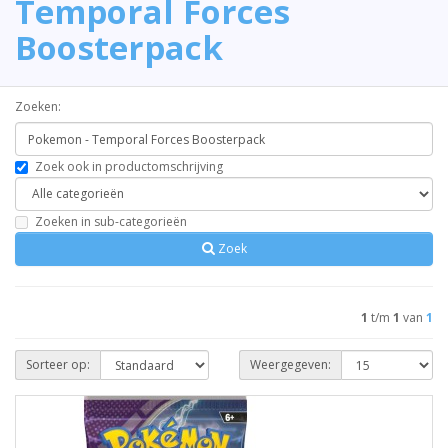
Temporal Forces
Boosterpack
Zoeken:
Zoek ook in productomschrijving
Zoeken in sub-categorieën
Zoek
1
t/m
1
van
1
Sorteer op:
Weergegeven: