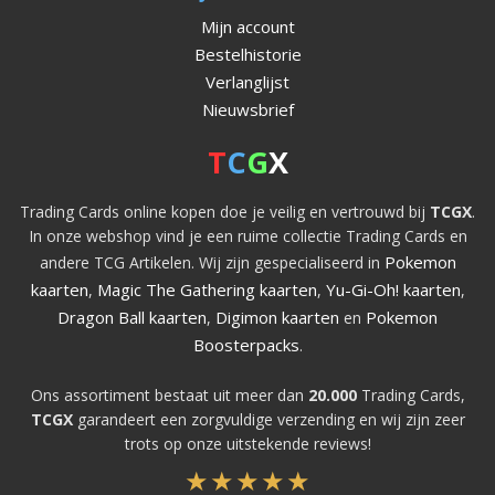
Mijn account
Bestelhistorie
Verlanglijst
Nieuwsbrief
T
C
G
X
Trading Cards online kopen doe je veilig en vertrouwd bij
TCGX
.
In onze webshop vind je een ruime collectie Trading Cards en
Pokemon
andere TCG Artikelen. Wij zijn gespecialiseerd in
kaarten
Magic The Gathering kaarten
Yu-Gi-Oh! kaarten
,
,
,
Dragon Ball kaarten
Digimon kaarten
Pokemon
,
en
Boosterpacks
.
Ons assortiment bestaat uit meer dan
20.000
Trading Cards,
TCGX
garandeert een zorgvuldige verzending en wij zijn zeer
trots op onze uitstekende reviews!