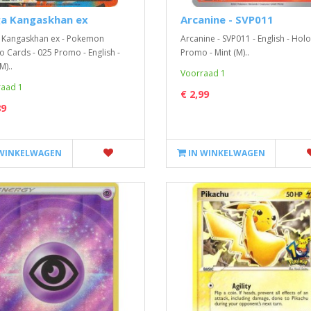
a Kangaskhan ex
Arcanine - SVP011
Kangaskhan ex - Pokemon
Arcanine - SVP011 - English - Holo
 Cards - 025 Promo - English -
Promo - Mint (M)..
M)..
Voorraad 1
aad 1
€ 2,99
89
 WINKELWAGEN
IN WINKELWAGEN