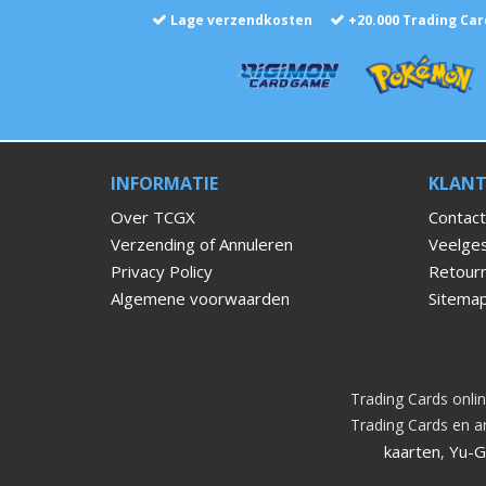
Lage verzendkosten
+
20.000
Trading Car
INFORMATIE
KLANT
Over TCGX
Contact
Verzending of Annuleren
Veelges
Privacy Policy
Retour
Algemene voorwaarden
Sitema
Trading Cards onlin
Trading Cards en an
kaarten
Yu-G
,