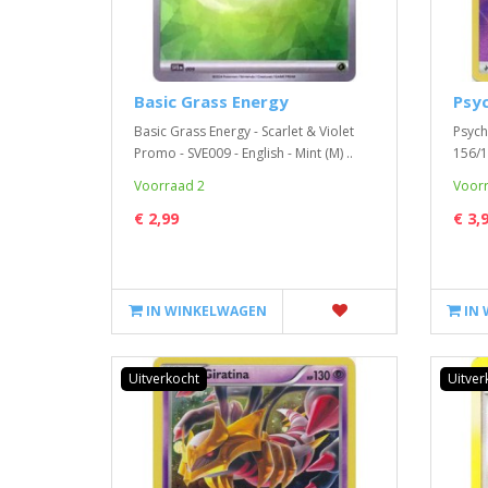
Basic Grass Energy
Psyc
Basic Grass Energy - Scarlet & Violet
Psych
Promo - SVE009 - English - Mint (M) ..
156/15
Voorraad 2
Voorr
€ 2,99
€ 3,
IN WINKELWAGEN
IN
Uitverkocht
Uitver