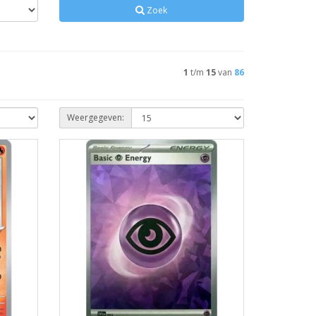
Zoek
1
t/m
15
van
86
Weergegeven: