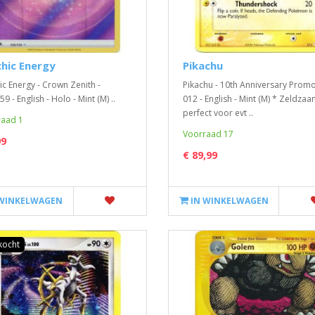
hic Energy
Pikachu
ic Energy - Crown Zenith -
Pikachu - 10th Anniversary Promo
9 - English - Holo - Mint (M) ..
012 - English - Mint (M) * Zeldzaa
perfect voor evt ..
aad 1
Voorraad 17
99
€ 89,99
 WINKELWAGEN
IN WINKELWAGEN
kocht