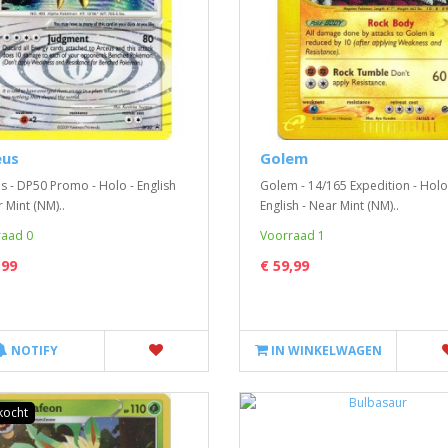
eus
Golem
s - DP50 Promo - Holo - English
Golem - 14/165 Expedition - Holo
 Mint (NM)..
English - Near Mint (NM)..
aad 0
Voorraad 1
,99
€ 59,99
NOTIFY
IN WINKELWAGEN
kocht