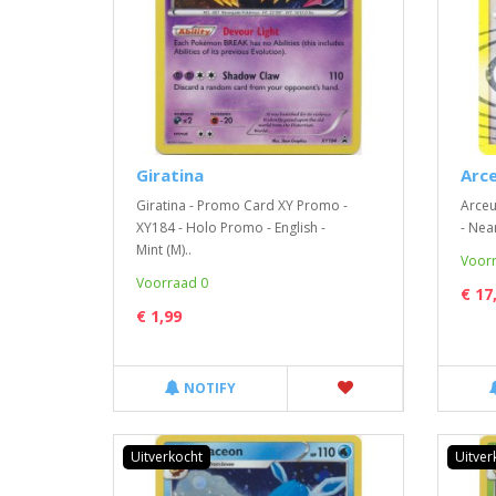
Giratina
Arc
Giratina - Promo Card XY Promo -
Arceu
XY184 - Holo Promo - English -
- Near
Mint (M)..
Voorr
Voorraad 0
€ 17
€ 1,99
NOTIFY
Uitverkocht
Uitver