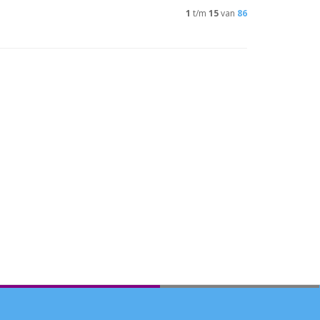
1
t/m
15
van
86