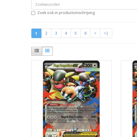
Zoek ook in productomschrijving
1
2
3
4
5
6
>
>|