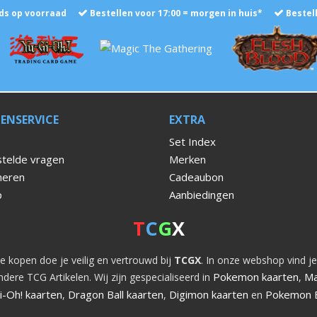
ds op voorraad
Bestellen voor 17:00 = morgen in huis*
Bestel
ENSERVICE
EXTRA
Set Index
telde vragen
Merken
neren
Cadeaubon
p
Aanbiedingen
T
C
G
X
e kopen doe je veilig en vertrouwd bij
TCGX
. In onze webshop vind je
Pokemon kaarten
Ma
dere TCG Artikelen. Wij zijn gespecialiseerd in
,
i-Oh! kaarten
Dragon Ball kaarten
Digimon kaarten
Pokemon 
,
,
en