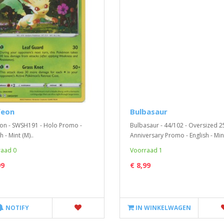
feon
Bulbasaur
on - SWSH191 - Holo Promo -
Bulbasaur - 44/102 - Oversized 2
h - Mint (M)..
Anniversary Promo - English - Mint
aad 0
Voorraad 1
99
€ 8,99
NOTIFY
IN WINKELWAGEN