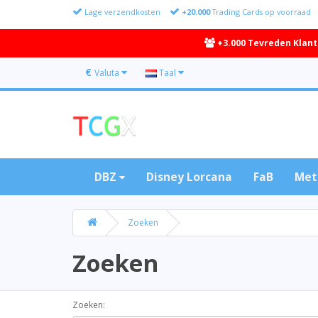
Lage verzendkosten
+20.000
Trading Cards op voorraad
+3.000 Tevreden Klan
€
Valuta
Taal
DBZ
Disney Lorcana
FaB
Met
Zoeken
Zoeken
Zoeken: