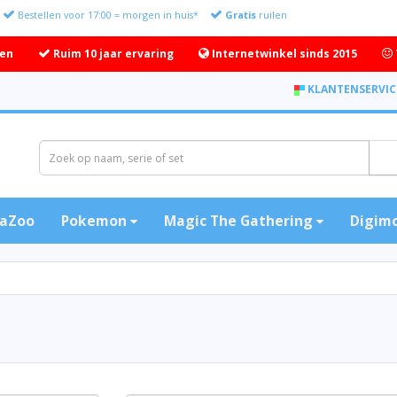
Bestellen voor 17:00 = morgen in huis*
Gratis
ruilen
ten
Ruim 10 jaar ervaring
Internetwinkel sinds 2015
KLANTENSERVIC
aZoo
Pokemon
Magic The Gathering
Digim