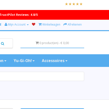
TrustPilot Reviews: 4.8/5
E
Mijn Account
Winkelwagen
Afrekenen
0 product(en) - € 0,00
on
Yu-Gi-Oh!
Accessoires