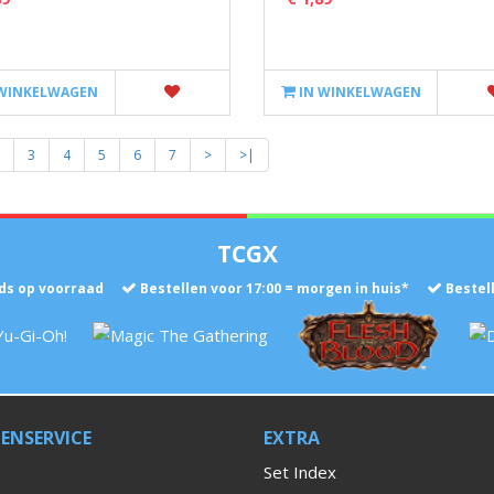
 WINKELWAGEN
IN WINKELWAGEN
3
4
5
6
7
>
>|
TCGX
ds op voorraad
Bestellen voor 17:00 = morgen in huis*
Bestel
ENSERVICE
EXTRA
Set Index