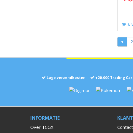
IN
1
2
Lage verzendkosten
+
20.000
Trading Car
INFORMATIE
KLANT
Over TCGX
Contact