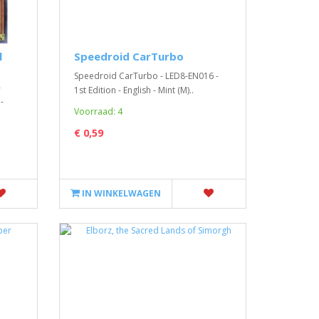
l
Speedroid CarTurbo
Speedroid CarTurbo - LED8-EN016 -
-
1st Edition - English - Mint (M)..
-
Voorraad: 4
€ 0,59
IN WINKELWAGEN