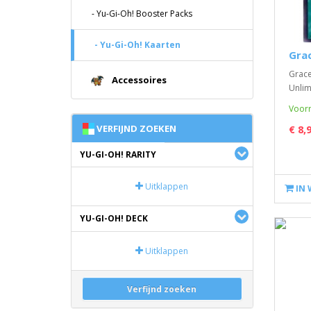
- Yu-Gi-Oh! Booster Packs
- Yu-Gi-Oh! Kaarten
Grac
Grace
Accessoires
Unlimi
Voorr
VERFIJND ZOEKEN
€ 8,
YU-GI-OH! RARITY
Uitklappen
IN
YU-GI-OH! DECK
Uitklappen
Verfijnd zoeken