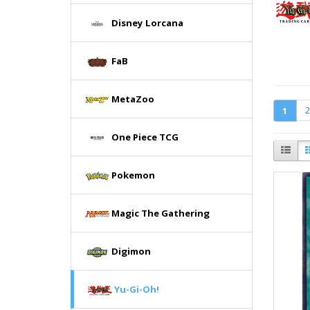
Disney Lorcana
FaB
MetaZoo
1
2
One Piece TCG
Pokemon
Magic The Gathering
Digimon
Yu-Gi-Oh!