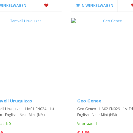
 WINKELWAGEN
IN WINKELWAGEN
vell Uruquizas
Geo Genex
ell Uruquizas - HA01-EN024 - 1st
Geo Genex - HA02-EN029 - 1st Edi
n - English - Near Mint (NM)..
English - Near Mint (NM)..
aad: 0
Voorraad: 1
89
€ 1,89