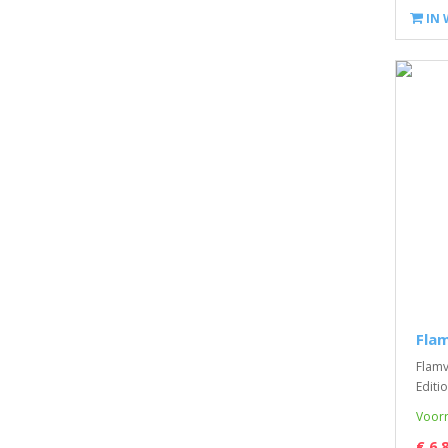
IN
Flam
Flamv
Editio
Voorr
€ 6,