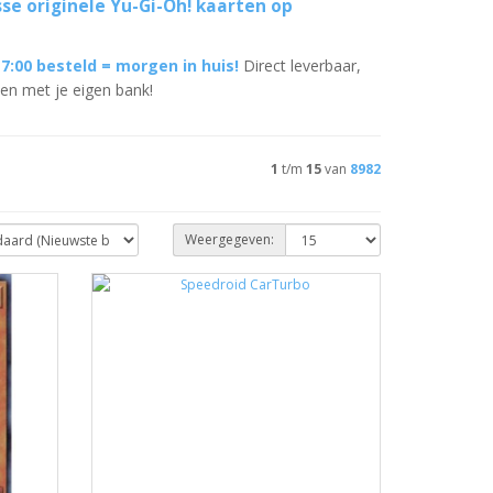
sse originele Yu-Gi-Oh! kaarten op
17:00 besteld = morgen in huis!
Direct leverbaar,
len met je eigen bank!
1
t/m
15
van
8982
Weergegeven: