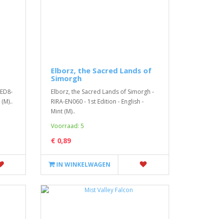
Pack
Pikachu
Pokemo
Elborz, the Sacred Lands of
boost
Simorgh
 -
Pikachu - 10th Anniversary Promo - 012
Een Poke
LED8-
Elborz, the Sacred Lands of Simorgh -
- English - Mint (M) * Zeldzaam - perfect
boosterp
 (M)..
RIRA-EN060 - 1st Edition - English -
voor evt ..
De nieu
Mint (M)..
€ 89,99
Sword ..
Voorraad: 5
€ 6,95
€ 0,89
IN WINKELWAGEN
IN WIN
IN WINKELWAGEN