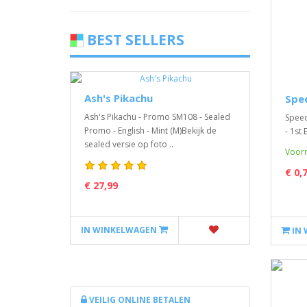
BEST SELLERS
vals
Ash's Pikachu
Spe
Pok
Ash's Pikachu - Promo SM108 - Sealed
Speed
Dar
ls
Promo - English - Mint (M)Bekijk de
- 1st 
Boo
er pack /
sealed versie op foto ..
Voorr
Een P
Ablaz
€ 0,
Sword
€ 27,99
€ 6,
IN WINKELWAGEN
IN
IN W
VEILIG ONLINE BETALEN