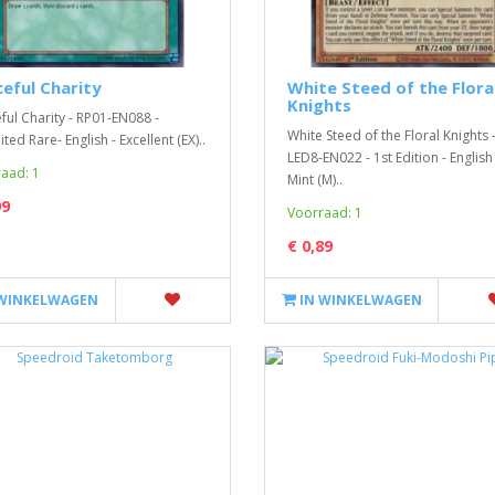
eful Charity
White Steed of the Flora
Knights
ful Charity - RP01-EN088 -
White Steed of the Floral Knights 
ted Rare- English - Excellent (EX)..
LED8-EN022 - 1st Edition - English 
aad: 1
Mint (M)..
99
Voorraad: 1
€ 0,89
 WINKELWAGEN
IN WINKELWAGEN