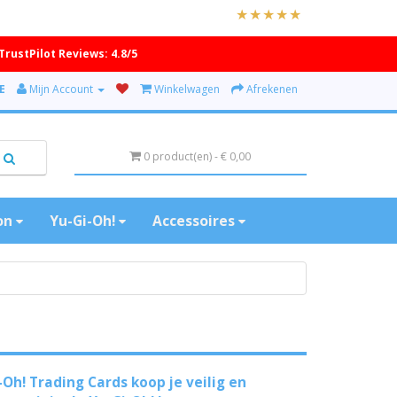
TrustPilot Reviews: 4.8/5
E
Mijn Account
Winkelwagen
Afrekenen
0 product(en) - € 0,00
on
Yu-Gi-Oh!
Accessoires
Oh! Trading Cards koop je veilig en