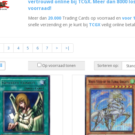
vertrouwd online bij
TCGX
. Meer dan
8000
lo
voorraad!
Meer dan
20.000
Trading Cards op voorraad en
voor 
snelle verzending en je kunt bij
TCGX
veilig online beta
3
4
5
6
7
>
>|
Op voorraad tonen
Sorteren op: