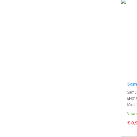
Samu
Samur
EN019
Mint (
Voorr
€ 0,