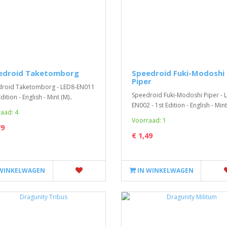
Pokemon GO – Booster 
edroid Taketomborg
Speedroid Fuki-Modoshi
Piper
emon Sword & Shield
Pokemon GO – Booster Pack - EN
roid Taketomborg - LED8-EN011
kness Ablaze
Speedroid Fuki-Modoshi Piper - 
NEW..
Edition - English - Mint (M)..
sterpack
EN002 - 1st Edition - English - Mint
€ 8,99
aad: 4
okemon Sword & Shield Darkness
Voorraad: 1
e Boosterpack bevat 10 kaarten.
79
 & Shield bren..
€ 1,49
95
IN WINKELWAGEN
 WINKELWAGEN
IN WINKELWAGEN
INKELWAGEN