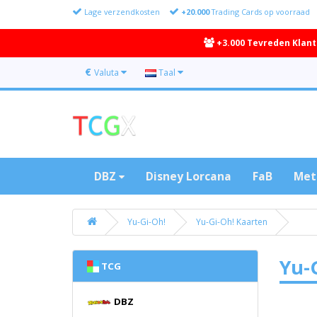
Lage verzendkosten
+20.000
Trading Cards op voorraad
+3.000 Tevreden Klan
€
Valuta
Taal
DBZ
Disney Lorcana
FaB
Met
Yu-Gi-Oh!
Yu-Gi-Oh! Kaarten
Yu-
TCG
DBZ