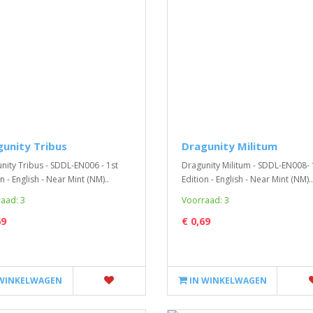
unity Tribus
Dragunity Militum
nity Tribus - SDDL-EN006 - 1st
Dragunity Militum - SDDL-EN008- 
n - English - Near Mint (NM)..
Edition - English - Near Mint (NM)..
aad: 3
Voorraad: 3
69
€ 0,69
 WINKELWAGEN
IN WINKELWAGEN