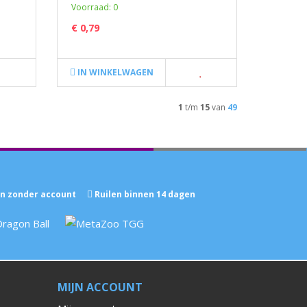
Voorraad: 0
€ 0,79
IN WINKELWAGEN
1
t/m
15
van
49
n zonder account
Ruilen binnen 14 dagen
MIJN ACCOUNT