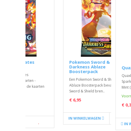
s
Pokemon Sword & Shield
Ash'
Darkness Ablaze
Qua
Ash's
Boosterpack
Quaxly
Promo
Een Pokemon Sword & Shield Darkness
 -
Spark
seale
Ablaze Boosterpack bevat 10 kaarten.
kaarten
Mint (
Sword & Shield bren..
Voorr
€ 27
€ 6,95
€ 0,
IN WINKELWAGEN
IN W
IN 