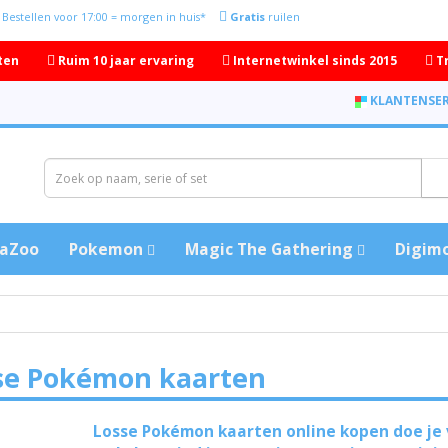
Bestellen voor 17:00 = morgen in huis*
Gratis
ruilen
ten
Ruim 10 jaar ervaring
Internetwinkel sinds 2015
T
KLANTENSER
aZoo
Pokemon
Magic The Gathering
Digim
se Pokémon kaarten
Losse Pokémon kaarten online kopen doe je v