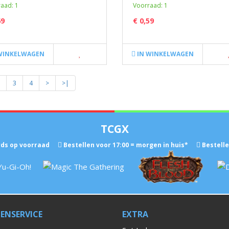
aad: 1
Voorraad: 1
69
€ 0,59
WINKELWAGEN
IN WINKELWAGEN
3
4
>
>|
TCGX
ds op voorraad
Bestellen voor 17:00 = morgen in huis*
Bestelle
ENSERVICE
EXTRA