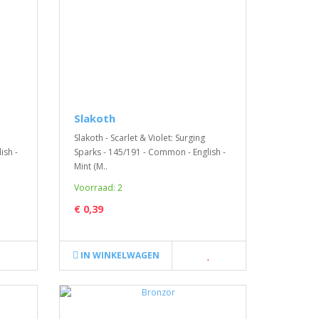
Slakoth
Slakoth - Scarlet & Violet: Surging
ish -
Sparks - 145/191 - Common - English -
Mint (M..
Voorraad: 2
€ 0,39
IN WINKELWAGEN
Pokemon - Temporal Forces
Boosterpack