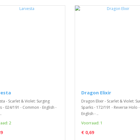
vesta
Dragon Elixir
ta - Scarlet & Violet: Surging
Dragon Elixir - Scarlet & Violet: S
s - 024/191 - Common - English -
Sparks - 172/191 - Reverse Holo -
.
English - ..
aad: 2
Voorraad: 1
39
€ 0,69