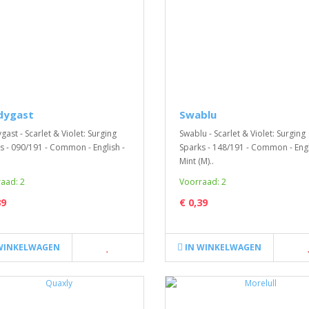
dygast
Swablu
gast - Scarlet & Violet: Surging
Swablu - Scarlet & Violet: Surging
s - 090/191 - Common - English -
Sparks - 148/191 - Common - Engl
.
Mint (M)..
aad: 2
Voorraad: 2
39
€ 0,39
WINKELWAGEN
IN WINKELWAGEN