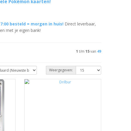
nele Pokémon kaarten!
17:00 besteld = morgen in huis!
Direct leverbaar,
len met je eigen bank!
1
t/m
15
van
49
Weergegeven: