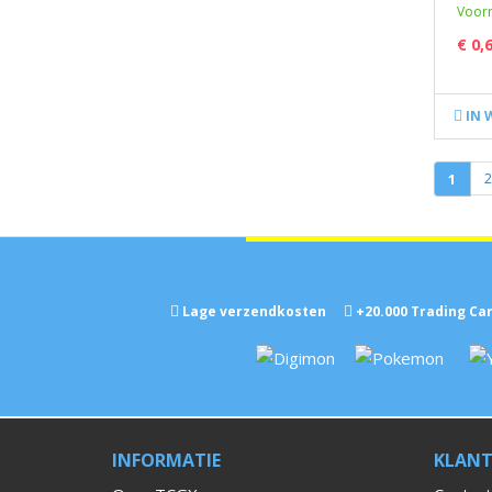
Voorr
€ 0,
IN 
1
2
Lage verzendkosten
+
20.000
Trading Car
INFORMATIE
KLANT