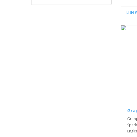
IN 
Gra
Grapp
Spark
Englis