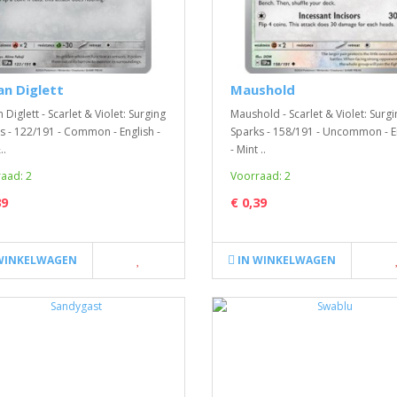
an Diglett
Maushold
 Diglett - Scarlet & Violet: Surging
Maushold - Scarlet & Violet: Surgi
s - 122/191 - Common - English -
Sparks - 158/191 - Uncommon - E
..
- Mint ..
aad: 2
Voorraad: 2
39
€ 0,39
WINKELWAGEN
IN WINKELWAGEN