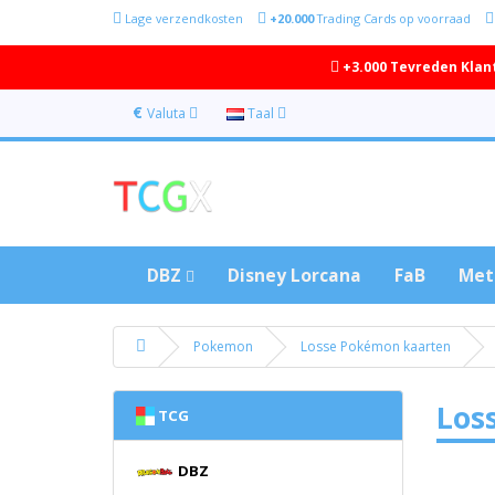
Lage verzendkosten
+20.000
Trading Cards op voorraad
+3.000 Tevreden Klan
€
Valuta
Taal
DBZ
Disney Lorcana
FaB
Met
Pokemon
Losse Pokémon kaarten
Los
TCG
DBZ