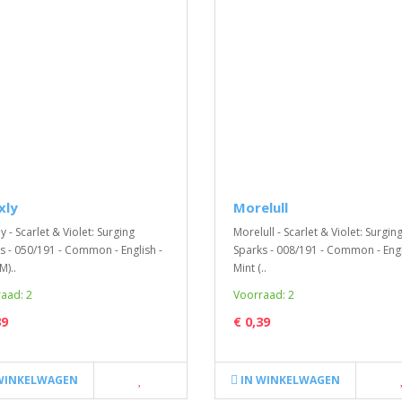
s Pikachu
Pokemon GO – Booster 
xly
Morelull
 Pikachu - Promo SM108 - Sealed
Pokemon GO – Booster Pack - EN
 - Scarlet & Violet: Surging
Morelull - Scarlet & Violet: Surgin
 - English - Mint (M)Bekijk de
NEW..
s - 050/191 - Common - English -
Sparks - 008/191 - Common - Engl
d versie op foto ..
€ 8,99
M)..
Mint (..
aad: 2
Voorraad: 2
,99
39
€ 0,39
INKELWAGEN
IN WINKELWAGEN
WINKELWAGEN
IN WINKELWAGEN