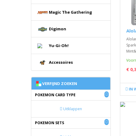
Magic The Gathering
Digimon
Alol
Alolan
Spark
Yu-Gi-Oh!
Mint&
Voorr
Accessoires
€ 0,
VERFIJND ZOEKEN
IN 
POKEMON CARD TYPE
Uitklappen
POKEMON SETS