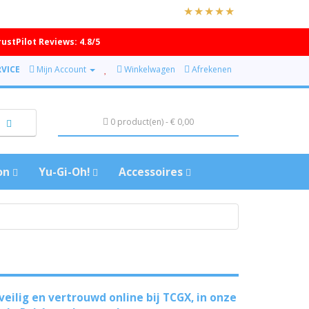
rustPilot Reviews: 4.8/5
VICE
Mijn Account
Winkelwagen
Afrekenen
0 product(en) - € 0,00
on
Yu-Gi-Oh!
Accessoires
eilig en vertrouwd online bij
TCGX
, in onze