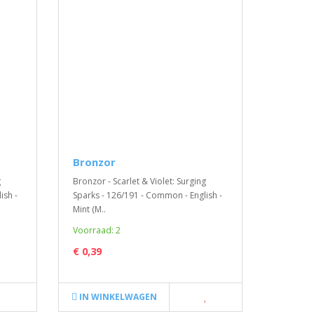
Pokemon - Temporal Forces
Boosterpack / Engels / 10 kaarten per
Boosterpack..
€ 6,95
IN WINKELWAGEN
Pack
TCGX 
Pack
Bronzor
 -
Inhoud:
g
Bronzor - Scarlet & Violet: Surging
Pokemon
ish -
Sparks - 126/191 - Common - English -
(ongebru
Mint (M..
Voorraad: 2
€ 4,99
€ 0,39
IN WIN
IN WINKELWAGEN