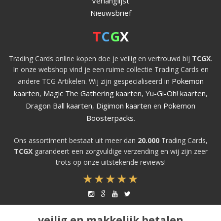
Verlanglijst
Nieuwsbrief
T
C
G
X
Trading Cards online kopen doe je veilig en vertrouwd bij
TCGX
.
In onze webshop vind je een ruime collectie Trading Cards en
Pokemon
andere TCG Artikelen. Wij zijn gespecialiseerd in
kaarten
Magic The Gathering kaarten
Yu-Gi-Oh! kaarten
,
,
,
Dragon Ball kaarten
Digimon kaarten
Pokemon
,
en
Boosterpacks
.
Ons assortiment bestaat uit meer dan
20.000
Trading Cards,
TCGX
garandeert een zorgvuldige verzending en wij zijn zeer
trots op onze uitstekende reviews!
veilig en makkelijk betalen