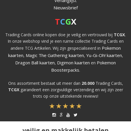
Verlanglijst
Nieuwsbrief
T
C
G
X
Trading Cards online kopen doe je veilig en vertrouwd bij
TCGX
.
In onze webshop vind je een ruime collectie Trading Cards en
Pokemon
andere TCG Artikelen. Wij zijn gespecialiseerd in
kaarten
Magic The Gathering kaarten
Yu-Gi-Oh! kaarten
,
,
,
Dragon Ball kaarten
Digimon kaarten
Pokemon
,
en
Boosterpacks
.
Ons assortiment bestaat uit meer dan
20.000
Trading Cards,
TCGX
garandeert een zorgvuldige verzending en wij zijn zeer
trots op onze uitstekende reviews!
veilig en makkelijk betalen