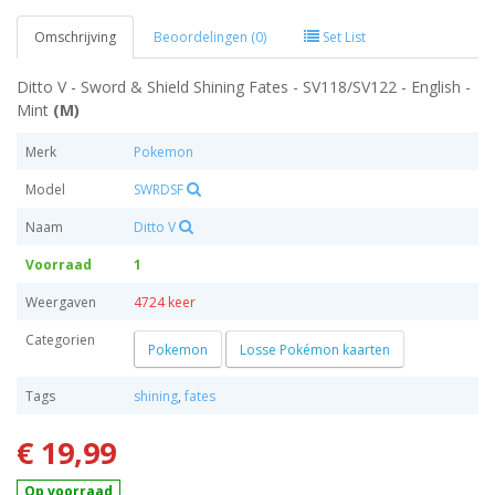
Omschrijving
Beoordelingen (0)
Set List
Ditto V - Sword & Shield Shining Fates - SV118/SV122 - English -
Mint
(M)
Merk
Pokemon
Model
SWRDSF
Naam
Ditto V
Voorraad
1
Weergaven
4724 keer
Categorien
Pokemon
Losse Pokémon kaarten
Tags
shining
,
fates
€ 19,99
Op voorraad