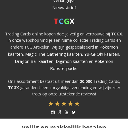
Verlanglijst
Nieuwsbrief
T
C
G
X
Trading Cards online kopen doe je veilig en vertrouwd bij
TCGX
.
In onze webshop vind je een ruime collectie Trading Cards en
Pokemon
andere TCG Artikelen. Wij zijn gespecialiseerd in
kaarten
Magic The Gathering kaarten
Yu-Gi-Oh! kaarten
,
,
,
Dragon Ball kaarten
Digimon kaarten
Pokemon
,
en
Boosterpacks
.
Ons assortiment bestaat uit meer dan
20.000
Trading Cards,
TCGX
garandeert een zorgvuldige verzending en wij zijn zeer
trots op onze uitstekende reviews!
veilig en makkelijk betalen