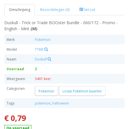
Omschrijving
Beoordelingen (0)
Set List
Duskull - Trick or Trade BOOster Bundle - 060/172 - Promo -
English - Mint
(M)
Merk
Pokemon
Model
TTBB
Naam
Duskull
Voorraad
2
Weergaven
3461 keer
Categorien
Pokemon
Losse Pokémon kaarten
Tags
pokemon
,
halloween
€ 0,79
Op voorraad