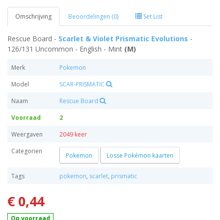
Omschrijving
Beoordelingen (0)
Set List
Rescue Board -
Scarlet & Violet Prismatic Evolutions
-
126/131 Uncommon - English - Mint
(M)
Merk
Pokemon
Model
SCAR-PRISMATIC
Naam
Rescue Board
Voorraad
2
Weergaven
2049 keer
Categorien
Pokemon
Losse Pokémon kaarten
Tags
pokemon
,
scarlet
,
prismatic
€ 0,44
Op voorraad