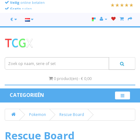
Veilig
online betalen
Gratis
ruilen
€
0 product(en) - € 0,00
CATEGORIEËN
Pokemon
Rescue Board
Rescue Board