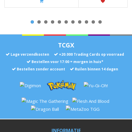
TCGX
Lage verzendkosten
+
20.000
Trading Cards op voorraad
Bestellen voor 17:00 = morgen in huis*
Bestellen zonder account
Ruilen binnen 14 dagen
INFORMATIE