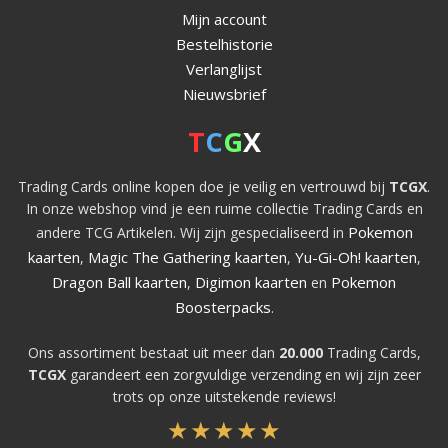
Mijn account
Bestelhistorie
Verlanglijst
Nieuwsbrief
T
C
G
X
Trading Cards online kopen doe je veilig en vertrouwd bij
TCGX
.
In onze webshop vind je een ruime collectie Trading Cards en
Pokemon
andere TCG Artikelen. Wij zijn gespecialiseerd in
kaarten
Magic The Gathering kaarten
Yu-Gi-Oh! kaarten
,
,
,
Dragon Ball kaarten
Digimon kaarten
Pokemon
,
en
Boosterpacks
.
Ons assortiment bestaat uit meer dan
20.000
Trading Cards,
TCGX
garandeert een zorgvuldige verzending en wij zijn zeer
trots op onze uitstekende reviews!