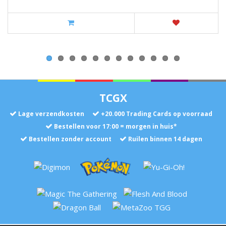
TCGX
Lage verzendkosten
+
20.000
Trading Cards op voorraad
Bestellen voor 17:00 = morgen in huis*
Bestellen zonder account
Ruilen binnen 14 dagen