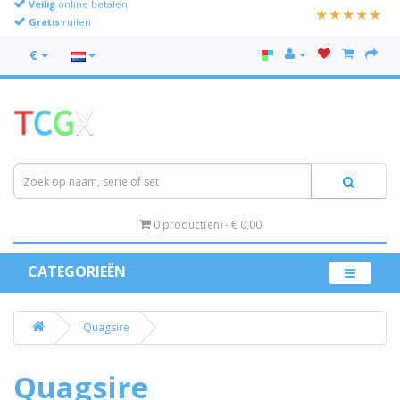
Gratis
ruilen
€
0 product(en) - € 0,00
CATEGORIEËN
Quagsire
Quagsire