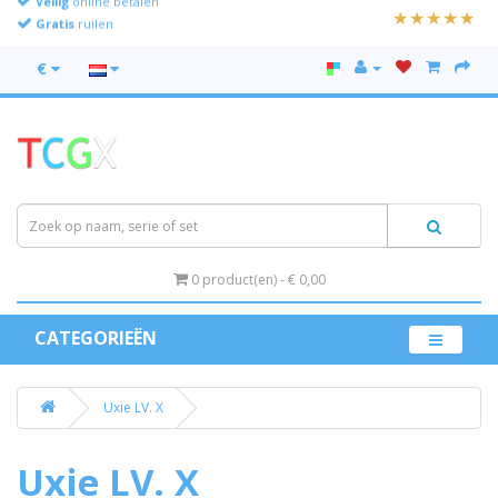
Gratis
ruilen
€
0 product(en) - € 0,00
CATEGORIEËN
Uxie LV. X
Uxie LV. X