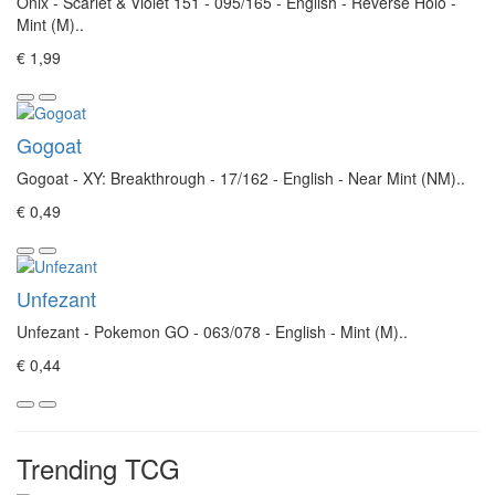
Onix - Scarlet & Violet 151 - 095/165 - English - Reverse Holo -
Mint (M)..
€ 1,99
Gogoat
Gogoat - XY: Breakthrough - 17/162 - English - Near Mint (NM)..
€ 0,49
Unfezant
Unfezant - Pokemon GO - 063/078 - English - Mint (M)..
€ 0,44
Trending TCG