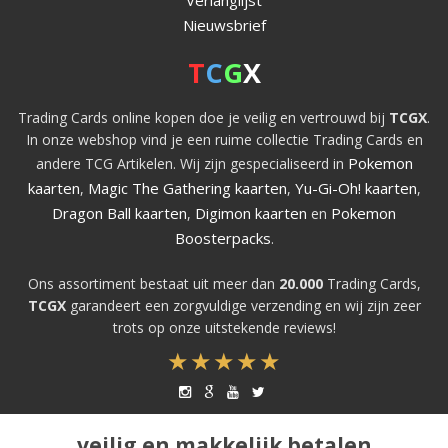
Nieuwsbrief
T
C
G
X
Trading Cards online kopen doe je veilig en vertrouwd bij
TCGX
.
In onze webshop vind je een ruime collectie Trading Cards en
Pokemon
andere TCG Artikelen. Wij zijn gespecialiseerd in
kaarten
Magic The Gathering kaarten
Yu-Gi-Oh! kaarten
,
,
,
Dragon Ball kaarten
Digimon kaarten
Pokemon
,
en
Boosterpacks
.
Ons assortiment bestaat uit meer dan
20.000
Trading Cards,
TCGX
garandeert een zorgvuldige verzending en wij zijn zeer
trots op onze uitstekende reviews!
veilig en makkelijk betalen