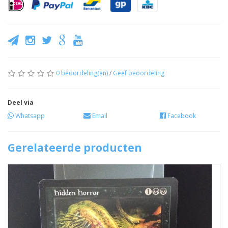
0 beoordeling(en)
/
Geef beoordeling
Deel via
Whatsapp
Email
Facebook
Gerelateerde producten