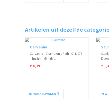
Artikelen uit dezelfde categori
Carvanha
Stu
Carvanha - Champion's Path - 011/073
Stunk
- English - Mint (M)..
Dawn -
€ 0,39
€ 0,
IN WINKELWAGEN
IN W