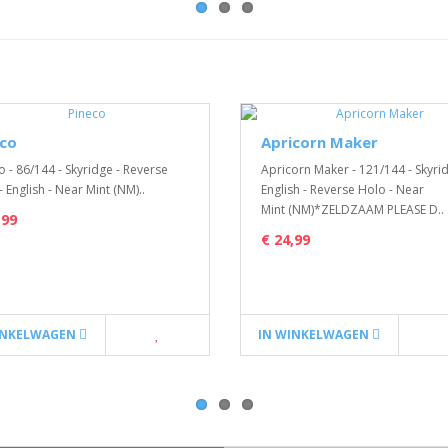
eco
Apricorn Maker
o - 86/144 - Skyridge - Reverse
Apricorn Maker - 121/144 - Skyrid
- English - Near Mint (NM)..
English - Reverse Holo - Near
Mint (NM)*ZELDZAAM PLEASE D..
,99
€ 24,99
INKELWAGEN
IN WINKELWAGEN