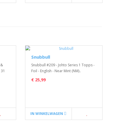
Snubbull
Solosi
 &
Snubbull #209 - Johto Series 1 Topps -
Solosis -
/131
Foil - English - Near Mint (NM)..
Tempest -
€ 25,99
€ 0,38
IN WINKELWAGEN
IN WIN