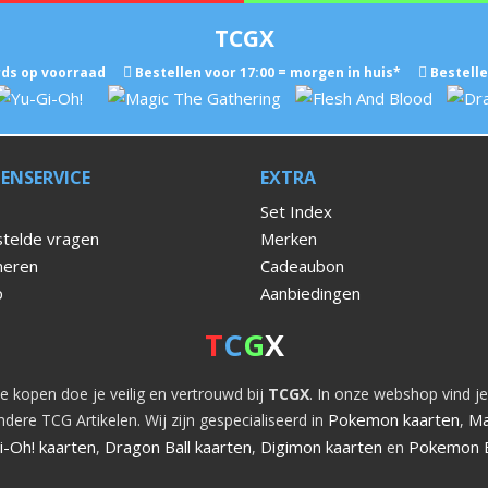
TCGX
ds op voorraad
Bestellen voor 17:00 = morgen in huis*
Bestelle
ENSERVICE
EXTRA
Set Index
telde vragen
Merken
neren
Cadeaubon
p
Aanbiedingen
T
C
G
X
e kopen doe je veilig en vertrouwd bij
TCGX
. In onze webshop vind je
Pokemon kaarten
Ma
dere TCG Artikelen. Wij zijn gespecialiseerd in
,
i-Oh! kaarten
Dragon Ball kaarten
Digimon kaarten
Pokemon 
,
,
en