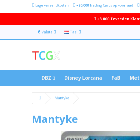
Lage verzendkosten
+20.000
Trading Cards op voorraad
+3.000 Tevreden Klan
€
Valuta
Taal
DBZ
Disney Lorcana
FaB
Met
Mantyke
Mantyke