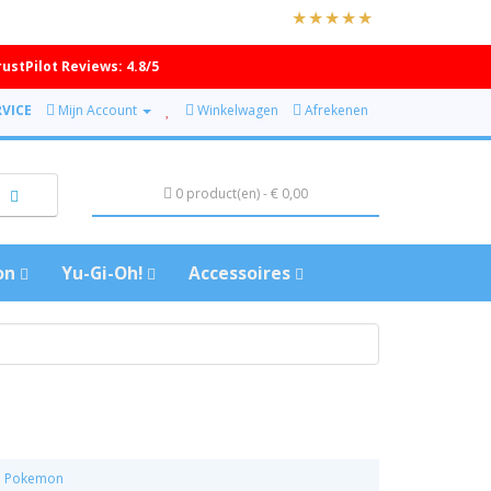
rustPilot Reviews: 4.8/5
VICE
Mijn Account
Winkelwagen
Afrekenen
0 product(en) - € 0,00
on
Yu-Gi-Oh!
Accessoires
Pokemon