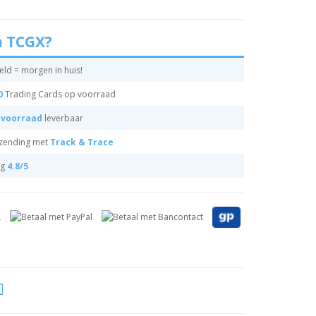
 TCGX?
ld = morgen in huis!
0
Trading Cards op voorraad
 voorraad
leverbaar
rzending met
Track & Trace
ng
4.8/5