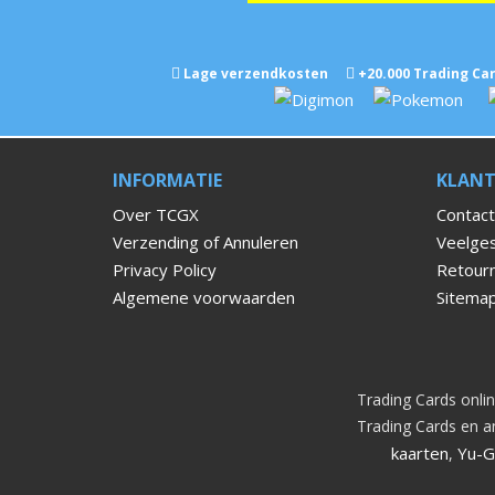
Lage verzendkosten
+
20.000
Trading Car
INFORMATIE
KLANT
Over TCGX
Contact
Verzending of Annuleren
Veelges
Privacy Policy
Retour
Algemene voorwaarden
Sitema
Trading Cards onlin
Trading Cards en an
kaarten
Yu-G
,