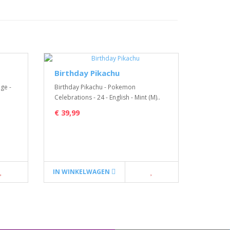
Birthday Pikachu
Chari
ge -
Birthday Pikachu - Pokemon
Charizar
Celebrations - 24 - English - Mint (M)..
Shining F
Mint (M)
€ 39,99
€ 199,
IN WINKELWAGEN
IN WIN