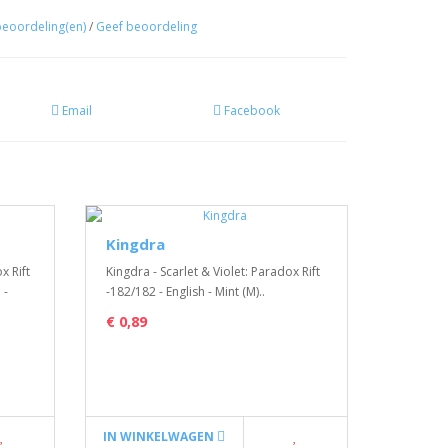
beoordeling(en)
/
Geef beoordeling
Email
Facebook
Kingdra
Espat
x Rift
Kingdra - Scarlet & Violet: Paradox Rift
Espathra 
 -
-182/182 - English - Mint (M)..
-081/182 
€ 0,89
€ 0,69
IN WINKELWAGEN
IN WIN