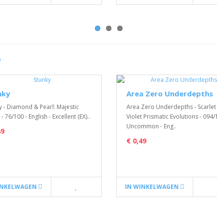
e
nky
Area Zero Underdepths
y - Diamond & Pearl: Majestic
Area Zero Underdepths - Scarlet
 76/100 - English - Excellent (EX)..
Violet Prismatic Evolutions - 094
Uncommon - Eng..
49
€ 0,49
INKELWAGEN
IN WINKELWAGEN