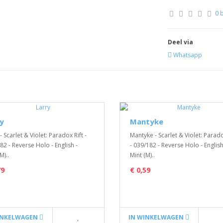
0 
Deel via
Whatsapp
y
Mantyke
- Scarlet & Violet: Paradox Rift -
Mantyke - Scarlet & Violet: Parado
82 - Reverse Holo - English -
- 039/182 - Reverse Holo - English
M)..
Mint (M)..
79
€ 0,59
INKELWAGEN
IN WINKELWAGEN