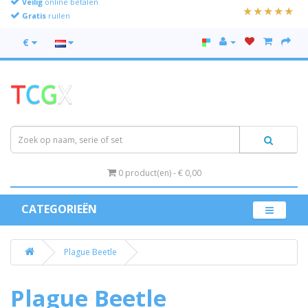
Gratis
ruilen
€
0 product(en) - € 0,00
CATEGORIEËN
Plague Beetle
Plague Beetle